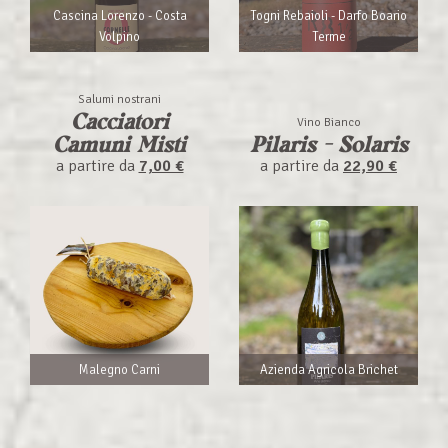
Cascina Lorenzo - Costa
Togni Rebaioli - Darfo Boario
Volpino
Terme
Salumi nostrani
Cacciatori
Vino Bianco
Camuni Misti
Pilaris - Solaris
a partire da
7,00 €
a partire da
22,90 €
Malegno Carni
Azienda Agricola Brichet