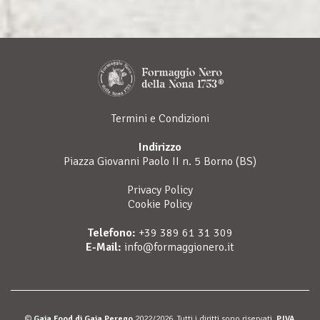
Termini e Condizioni
Indirizzo
Piazza Giovanni Paolo II n. 5 Borno (BS)
Privacy Policy
Cookie Policy
Telefono:
+39 389 61 31 309
E-Mail:
info@formaggionero.it
©
Gaia Food di Gaia Perego
2022/2026. Tutti i diritti sono riservati.
P.IVA