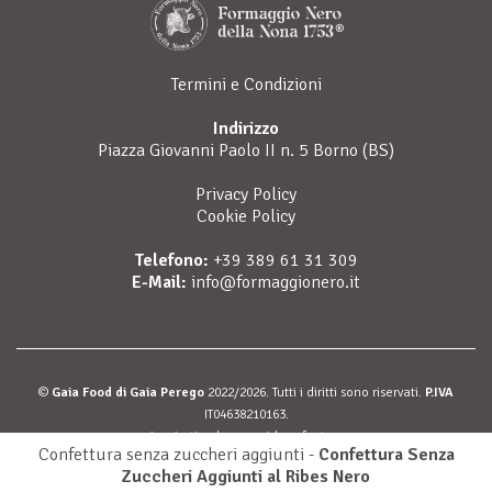
Termini e Condizioni
Indirizzo
Piazza Giovanni Paolo II n. 5 Borno (BS)
Privacy Policy
Cookie Policy
Telefono:
+39 389 61 31 309
E-Mail:
info@formaggionero.it
©
Gaia Food di Gaia Perego
2022/2026. Tutti i diritti sono riservati.
P.IVA
IT04638210163.
inspiration by
musa ideas factory
Confettura senza zuccheri aggiunti -
Confettura Senza
Zuccheri Aggiunti al Ribes Nero